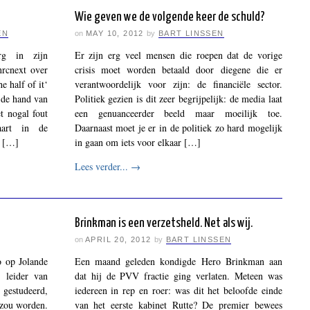
Wie geven we de volgende keer de schuld?
EN
on
MAY 10, 2012
by
BART LINSSEN
rg in zijn
Er zijn erg veel mensen die roepen dat de vorige
nrcnext over
crisis moet worden betaald door diegene die er
e half of it‘
verantwoordelijk voor zijn: de financiële sector.
 de hand van
Politiek gezien is dit zeer begrijpelijk: de media laat
et nogal fout
een genuanceerder beeld maar moeilijk toe.
aart in de
Daarnaast moet je er in de politiek zo hard mogelijk
e […]
in gaan om iets voor elkaar […]
Lees verder...
→
Brinkman is een verzetsheld. Net als wij.
on
APRIL 20, 2012
by
BART LINSSEN
o op Jolande
Een maand geleden kondigde Hero Brinkman aan
 leider van
dat hij de PVV fractie ging verlaten. Meteen was
gestudeerd,
iedereen in rep en roer: was dit het beloofde einde
r zou worden.
van het eerste kabinet Rutte? De premier bewees