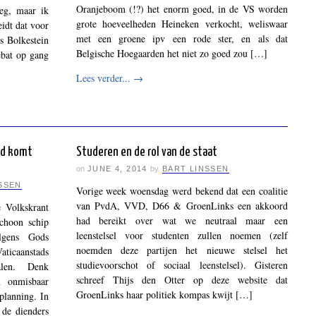
Oranjeboom (!?) het enorm goed, in de VS worden
eg, maar ik
grote hoeveelheden Heineken verkocht, weliswaar
eidt dat voor
met een groene ipv een rode ster, en als dat
ts Bolkestein
Belgische Hoegaarden het niet zo goed zou […]
ebat op gang
Lees verder...
→
ld komt
Studeren en de rol van de staat
on
JUNE 4, 2014
by
BART LINSSEN
SSEN
Vorige week woensdag werd bekend dat een coalitie
van PvdA, VVD, D66 & GroenLinks een akkoord
 Volkskrant
had bereikt over wat we neutraal maar een
schoon schip
leenstelsel voor studenten zullen noemen (zelf
lgens Gods
noemden deze partijen het nieuwe stelsel het
ticaanstads
studievoorschot of sociaal leenstelsel). Gisteren
alen. Denk
schreef Thijs den Otter op deze website dat
n onmisbaar
GroenLinks haar politiek kompas kwijt […]
planning. In
r de dienders