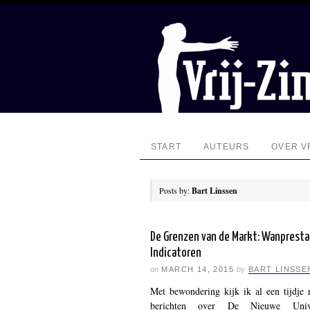
START
AUTEURS
OVER VR
Posts by:
Bart Linssen
De Grenzen van de Markt: Wanpresta
Indicatoren
on
MARCH 14, 2015
by
BART LINSSE
Met bewondering kijk ik al een tijdje 
berichten over De Nieuwe Unive