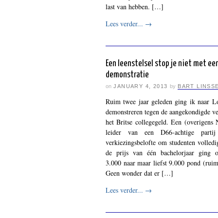
last van hebben. […]
Lees verder...
→
Een leenstelsel stop je niet met ee
demonstratie
on
JANUARY 4, 2013
by
BART LINSS
Ruim twee jaar geleden ging ik naar 
demonstreren tegen de aangekondigde v
het Britse collegegeld. Een (overigens 
leider van een D66-achtige partij
verkiezingsbelofte om studenten volledi
de prijs van één bachelorjaar ging
3.000 naar maar liefst 9.000 pond (ruim
Geen wonder dat er […]
Lees verder...
→