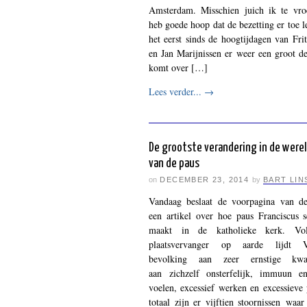
Amsterdam. Misschien juich ik te vro
heb goede hoop dat de bezetting er toe l
het eerst sinds de hoogtijdagen van Fri
en Jan Marijnissen er weer een groot d
komt over […]
Lees verder...
→
De grootste verandering in de were
van de paus
on
DECEMBER 23, 2014
by
BART LIN
Vandaag beslaat de voorpagina van de
een artikel over hoe paus Franciscus 
maakt in de katholieke kerk. Vo
plaatsvervanger op aarde lijdt Va
bevolking aan zeer ernstige kw
aan zichzelf onsterfelijk, immuun e
voelen, excessief werken en excessieve 
totaal zijn er vijftien stoornissen waa