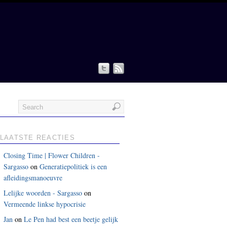
LAATSTE REACTIES
Closing Time | Flower Children -
Sargasso
on
Generatiepolitiek is een
afleidingsmanoeuvre
Lelijke woorden - Sargasso
on
Vermeende linkse hypocrisie
Jan
on
Le Pen had best een beetje gelijk