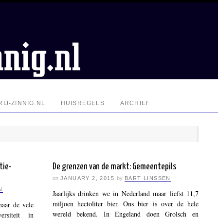
IJ-ZINNIG.NL
HUISREGELS
ARCHIEF
tie-
De grenzen van de markt: Gemeentepils
on
JANUARY 2, 2015
by
BART LINSSEN
N
Jaarlijks drinken we in Nederland maar liefst 11,7
miljoen hectoliter bier. Ons bier is over de hele
naar de vele
wereld bekend. In Engeland doen Grolsch en
rsiteit in