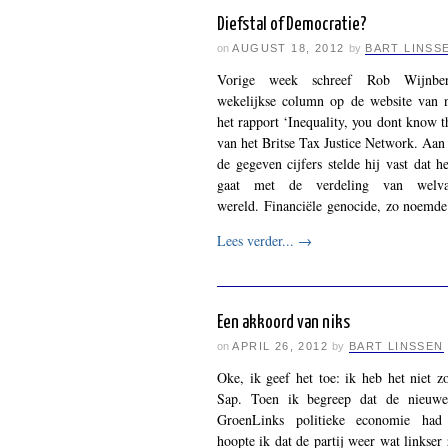
Diefstal of Democratie?
on
AUGUST 18, 2012
by
BART LINSS
Vorige week schreef Rob Wijnbe
wekelijkse column op de website van 
het rapport ‘Inequality, you dont know th
van het Britse Tax Justice Network. Aan
de gegeven cijfers stelde hij vast dat h
gaat met de verdeling van welv
wereld. Financiële genocide, zo noemd
Lees verder...
→
Een akkoord van niks
on
APRIL 26, 2012
by
BART LINSSEN
Oke, ik geef het toe: ik heb het niet z
Sap. Toen ik begreep dat de nieuwe
GroenLinks politieke economie had 
hoopte ik dat de partij weer wat linkse