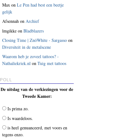
Max
on
Le Pen had best een beetje
gelijk
Afsennah
on
Archief
lmgikke
on
Bladblazers
Closing Time | ZnöWhite - Sargasso
on
Diversiteit in de metalscene
Waarom heb je zoveel tattoos? -
Nathaliekriek.nl
on
Tuig met tattoos
POLL
De uitslag van de verkiezingen voor de
Tweede Kamer:
Is prima zo.
Is waardeloos.
is heel genuanceerd, met voors en
tegens enzo.