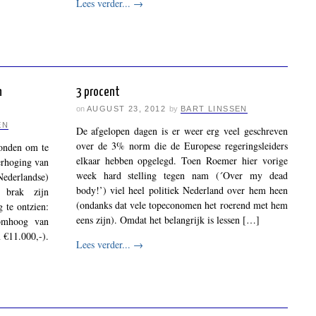
Lees verder...
→
n
3 procent
on
AUGUST 23, 2012
by
BART LINSSEN
EN
De afgelopen dagen is er weer erg veel geschreven
over de 3% norm die de Europese regeringsleiders
Londen om te
elkaar hebben opgelegd. Toen Roemer hier vorige
erhoging van
week hard stelling tegen nam (´Over my dead
Nederlandse)
body!’) viel heel politiek Nederland over hem heen
 brak zijn
(ondanks dat vele topeconomen het roerend met hem
g te ontzien:
eens zijn). Omdat het belangrijk is lessen […]
 omhoog van
 €11.000,-).
Lees verder...
→