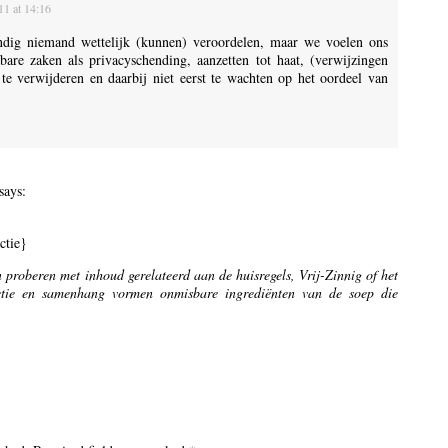
1 at 14:16
tandig niemand wettelijk (kunnen) veroordelen, maar we voelen ons
are zaken als privacyschending, aanzetten tot haat, (verwijzingen
 te verwijderen en daarbij niet eerst te wachten op het oordeel van
says:
ctie}
 proberen met inhoud gerelateerd aan de huisregels, Vrij-Zinnig of het
ctie en samenhang vormen onmisbare ingrediënten van de soep die