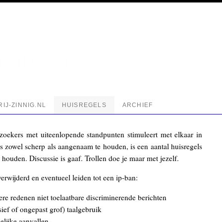
IJ-ZINNIG.NL
HUISREGELS
ARCHIEF
bezoekers met uiteenlopende standpunten stimuleert met elkaar in
s zowel scherp als aangenaam te houden, is een aantal huisregels
houden. Discussie is gaaf. Trollen doe je maar met jezelf.
erwijderd en eventueel leiden tot een ip-ban:
re redenen niet toelaatbare discriminerende berichten
sief of ongepast grof) taalgebruik
elijke aanvallen