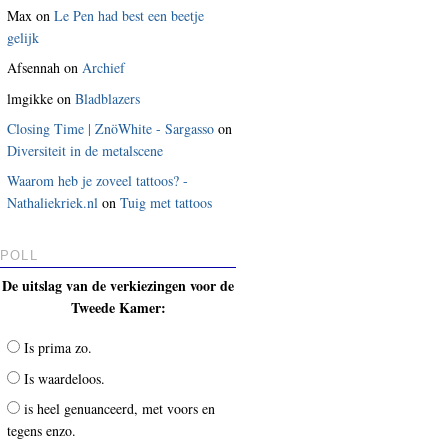
Max
on
Le Pen had best een beetje
gelijk
Afsennah
on
Archief
lmgikke
on
Bladblazers
Closing Time | ZnöWhite - Sargasso
on
Diversiteit in de metalscene
Waarom heb je zoveel tattoos? -
Nathaliekriek.nl
on
Tuig met tattoos
POLL
De uitslag van de verkiezingen voor de
Tweede Kamer:
Is prima zo.
Is waardeloos.
is heel genuanceerd, met voors en
tegens enzo.