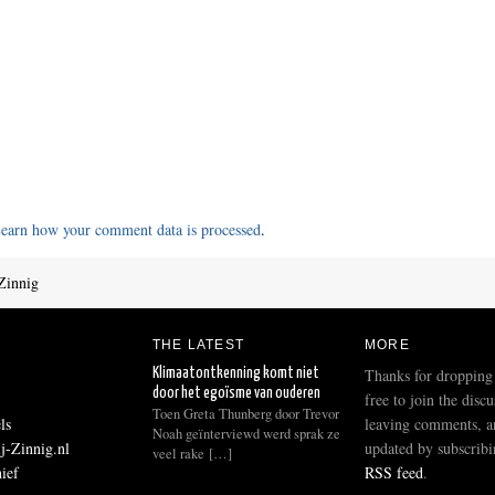
earn how your comment data is processed
.
Zinnig
THE LATEST
MORE
Thanks for dropping
Klimaatontkenning komt niet
door het egoïsme van ouderen
free to join the disc
Toen Greta Thunberg door Trevor
ls
leaving comments, a
Noah geïnterviewd werd sprak ze
j-Zinnig.nl
updated by subscribi
veel rake […]
hief
RSS feed
.