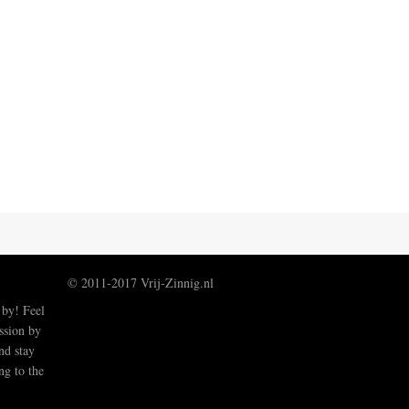
© 2011-2017 Vrij-Zinnig.nl
 by! Feel
ussion by
nd stay
ng to the