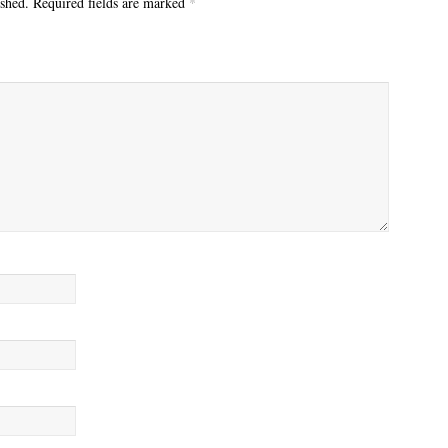
ished.
Required fields are marked
*