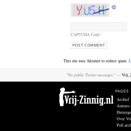
CAPTCHA Code
*
This site uses Akismet to reduce spam.
L
"No public Twitter messages." —
Vrij_
PAGES
Archief
Auteurs
Huisrege
Over Vri
Poll arc