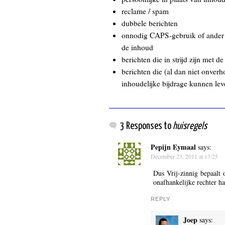
reclame / spam
dubbele berichten
onnodig CAPS-gebruik of ander t
de inhoud
berichten die in strijd zijn met 
berichten die (al dan niet onver
inhoudelijke bijdrage kunnen lev
3 Responses to
huisregels
Pepijn Eymaal
says:
December 23, 2011 at 13:25
Dus Vrij-zinnig bepaalt 
onafhankelijke rechter h
REPLY
Joep
says: