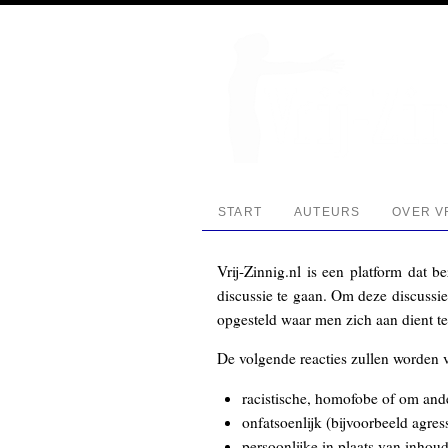
START
AUTEURS
OVER VR
Vrij-Zinnig.nl is een platform dat 
discussie te gaan. Om deze discussie
opgesteld waar men zich aan dient te 
De volgende reacties zullen worden v
racistische, homofobe of om ande
onfatsoenlijk (bijvoorbeeld agres
persoonlijke in plaats van inhoud