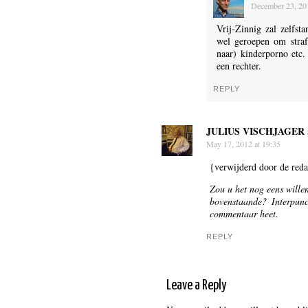
December 23, 201
Vrij-Zinnig zal zelfs
wel geroepen om strafb
naar) kinderporno etc.
een rechter.
REPLY
JULIUS VISCHJAGER
May 17, 2012 at 19:35
{verwijderd door de reda
Zou u het nog eens willen
bovenstaande? Interpun
commentaar heet.
REPLY
Leave a Reply