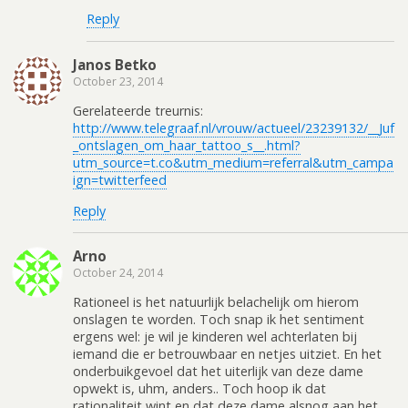
Reply
Janos Betko
October 23, 2014
Gerelateerde treurnis:
http://www.telegraaf.nl/vrouw/actueel/23239132/__Juf
_ontslagen_om_haar_tattoo_s__.html?
utm_source=t.co&utm_medium=referral&utm_campa
ign=twitterfeed
Reply
Arno
October 24, 2014
Rationeel is het natuurlijk belachelijk om hierom
onslagen te worden. Toch snap ik het sentiment
ergens wel: je wil je kinderen wel achterlaten bij
iemand die er betrouwbaar en netjes uitziet. En het
onderbuikgevoel dat het uiterlijk van deze dame
opwekt is, uhm, anders.. Toch hoop ik dat
rationaliteit wint en dat deze dame alsnog aan het