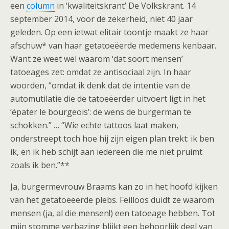
een
column
in ‘kwaliteitskrant’ De Volkskrant. 14
september 2014, voor de zekerheid, niet 40 jaar
geleden. Op een ietwat elitair toontje maakt ze haar
afschuw* van haar getatoeëerde medemens kenbaar.
Want ze weet wel waarom ‘dat soort mensen’
tatoeages zet: omdat ze antisociaal zijn. In haar
woorden, “omdat ik denk dat de intentie van de
automutilatie die de tatoeëerder uitvoert ligt in het
‘épater le bourgeois’: de wens de burgerman te
schokken.” … “Wie echte tattoos laat maken,
onderstreept toch hoe hij zijn eigen plan trekt: ik ben
ik, en ik heb schijt aan iedereen die me niet pruimt
zoals ik ben.”**
Ja, burgermevrouw Braams kan zo in het hoofd kijken
van het getatoeëerde plebs. Feilloos duidt ze waarom
mensen (ja,
al
die mensen!) een tatoeage hebben. Tot
mijn stomme verbazing blijkt een behoorlijk deel van