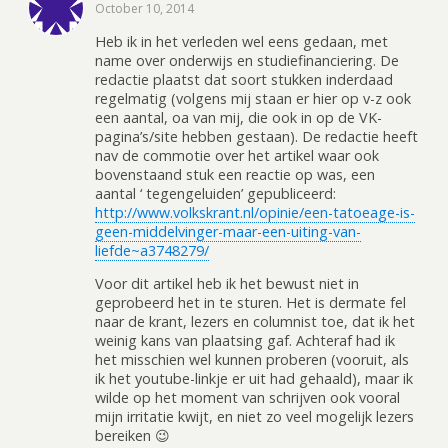
October 10, 2014
Heb ik in het verleden wel eens gedaan, met
name over onderwijs en studiefinanciering. De
redactie plaatst dat soort stukken inderdaad
regelmatig (volgens mij staan er hier op v-z ook
een aantal, oa van mij, die ook in op de VK-
pagina’s/site hebben gestaan). De redactie heeft
nav de commotie over het artikel waar ook
bovenstaand stuk een reactie op was, een
aantal ‘ tegengeluiden’ gepubliceerd:
http://www.volkskrant.nl/opinie/een-tatoeage-is-
geen-middelvinger-maar-een-uiting-van-
liefde~a3748279/
Voor dit artikel heb ik het bewust niet in
geprobeerd het in te sturen. Het is dermate fel
naar de krant, lezers en columnist toe, dat ik het
weinig kans van plaatsing gaf. Achteraf had ik
het misschien wel kunnen proberen (vooruit, als
ik het youtube-linkje er uit had gehaald), maar ik
wilde op het moment van schrijven ook vooral
mijn irritatie kwijt, en niet zo veel mogelijk lezers
bereiken 😉