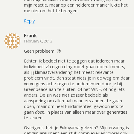
mijn reactie, maar op een helderder manier lukte het
me niet om het te brengen.
Reply
Frank
February 6, 2012
Geen probleem. 🙂
Echter, ik bedoel niet te zeggen dat iedereen maar
individueel z’n eigen ding moet gaan doen. Immers,
als jij klimaatverandering het meest relevante
probleem vindt, dan staat niets je in de weg om daar
vervolgens actie tegen te ondernemen door je bij
Greenpeace aan te sluiten. Of het WNF, of nog iets
anders. De zin was niet zozeer bedoeld als
aansporing om allemaal maar iets anders te gaan
doen, maar om heel fundamenteel gewoon iets te
gaan
doen
, in plaats van alleen maar over generaties
te zeuren.
Overigens, heb je Fukuyama gelezen? Mijn ervaring is
dat zijn argument een stuk complexer en vooral ook