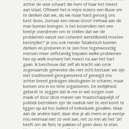
achter de visie schaart die hem of haar het meest
aan staat. Oftewel: het is mijns inziens een illusie om
te denken dat we, als we maar hard genoeg ons
best doen, zomaar een nieuw Groot Verhaal aan de
man kunnen brengen. Is het bovendien niet een
beetje overdreven om te stellen dat we ‘de
problemen vanuit een coherent wereldbeeld moeten
bestrijden’? Je zou ook minder fatalistisch kunnen
denken en proberen in te zien hoe tegenwoordig
mensen meer zelfstandig bepalen welke problemen
hen op welk moment het meest na aan het hart
gaan. Ik beschouw dat zelf als kracht van onze
zogenaamde-generatie-die-niet-echt-bestaat: we zijn
niet traditioneel georganiseerd of geneigd ons
achter breed gedragen ideologieën te scharen, maar
kunnen ons in no-time organiseren. De eerlijkheid
gebiedt te zeggen dat ik me er wel zorgen over
maak of door deze manier van ‘maatschappelijk of
politiek betrokken zijn’ de nadruk niet te veel komt te
liggen op ad hoc-beleid of individuele gevallen. Maar
aan de andere kant: daar doe je als mens-in-je-eentje
nou eenmaal niet zo veel aan, net zo min als het ‘zin’
heeft om de fiets te pakken of geen vlees te eten.