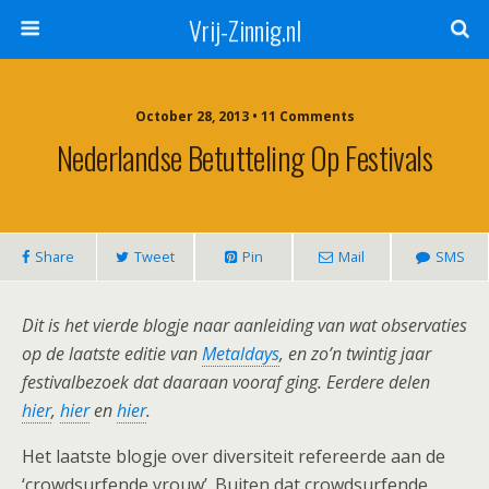
Vrij-Zinnig.nl
October 28, 2013 • 11 Comments
Nederlandse Betutteling Op Festivals
Share
Tweet
Pin
Mail
SMS
Dit is het vierde blogje naar aanleiding van wat observaties
op de laatste editie van
Metaldays
, en zo’n twintig jaar
festivalbezoek dat daaraan vooraf ging. Eerdere delen
hier
,
hier
en
hier
.
Het laatste blogje over diversiteit refereerde aan de
‘crowdsurfende vrouw’. Buiten dat crowdsurfende