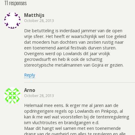
11 responses
Matthijs
October 28, 2013
Die betutteling is inderdaad jammer van de open
vrije sfeer. Het heeft er waarschijnlijk wel toe geleid
dat moeders hun dochters van zestien rustig naar
een toenemend aantal festivals durven sturen.
Overigens werd op Lowlands dit jaar vrolijk
gecrowdsurft en heb ik ook de schattig
stereotypische metalmannen van Gojira er gezien.
Reply
Arno
October 28, 2013
Helemaal mee eens. Ik erger me al jaren aan de
opdringerigere regels op Lowlands en Pinkpop, al
kan ik me wel wat voorstellen bij de tentenregulering
ivm vluchtroutes en brandgangen e.d.
Maar dit hangt wel samen met een toenemende
drang van de overheid om alles te reguleren en alle