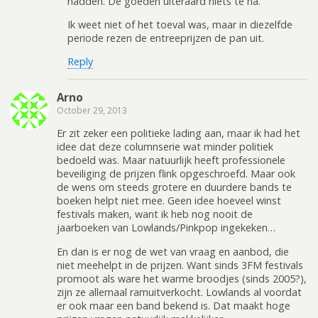
hadden. De goeden uiteraard niets te na.
Ik weet niet of het toeval was, maar in diezelfde
periode rezen de entreeprijzen de pan uit.
Reply
Arno
October 29, 2013
Er zit zeker een politieke lading aan, maar ik had het
idee dat deze columnserie wat minder politiek
bedoeld was. Maar natuurlijk heeft professionele
beveiliging de prijzen flink opgeschroefd. Maar ook
de wens om steeds grotere en duurdere bands te
boeken helpt niet mee. Geen idee hoeveel winst
festivals maken, want ik heb nog nooit de
jaarboeken van Lowlands/Pinkpop ingekeken…
En dan is er nog de wet van vraag en aanbod, die
niet meehelpt in de prijzen. Want sinds 3FM festivals
promoot als ware het warme broodjes (sinds 2005?),
zijn ze allemaal ramuitverkocht. Lowlands al voordat
er ook maar een band bekend is. Dat maakt hoge