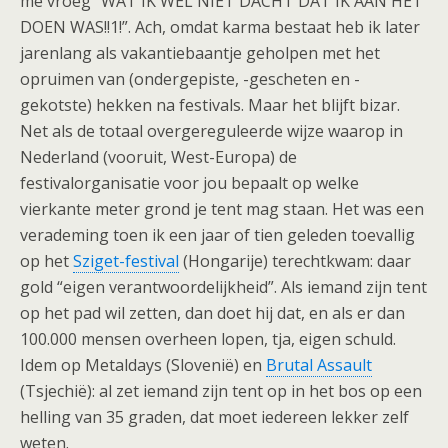
me vroeg “WAT IK WEL NIET DACHT DAT IK AAN HET
DOEN WAS!!1!”. Ach, omdat karma bestaat heb ik later
jarenlang als vakantiebaantje geholpen met het
opruimen van (ondergepiste, -gescheten en -
gekotste) hekken na festivals. Maar het blijft bizar.
Net als de totaal overgereguleerde wijze waarop in
Nederland (vooruit, West-Europa) de
festivalorganisatie voor jou bepaalt op welke
vierkante meter grond je tent mag staan. Het was een
verademing toen ik een jaar of tien geleden toevallig
op het
Sziget-festival
(Hongarije) terechtkwam: daar
gold “eigen verantwoordelijkheid”. Als iemand zijn tent
op het pad wil zetten, dan doet hij dat, en als er dan
100.000 mensen overheen lopen, tja, eigen schuld.
Idem op Metaldays (Slovenië) en
Brutal Assault
(Tsjechië): al zet iemand zijn tent op in het bos op een
helling van 35 graden, dat moet iedereen lekker zelf
weten.