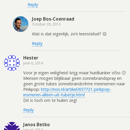
Reply
Joep Bos-Coenraad
October 30, 2013
Wat is dat eigenlijk, zo’n leenstelsel? 😉
Reply
Hester
June 6, 2014
Voor je eigen veiligheid: krijg maar huidkanker ofzo 🙁
Mensen mogen blijkbaar geen zonnebrandspray en
geen grote tubes zonnebrandcrème meenemen naar
Pinkpop:
http://nos.nl/artikel/657721-pinkpop-
insmeren-alleen-uit-tubetje.html
Dit is toch om te huilen zeg!
Reply
Janos Betko
June 6, 2014