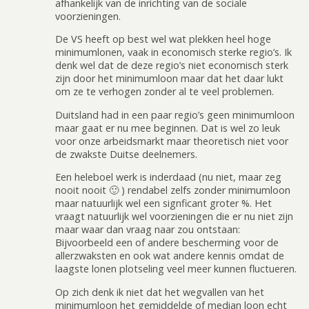
afhankelijk van de inrichting van de sociale
voorzieningen.
De VS heeft op best wel wat plekken heel hoge
minimumlonen, vaak in economisch sterke regio’s. Ik
denk wel dat de deze regio’s niet economisch sterk
zijn door het minimumloon maar dat het daar lukt
om ze te verhogen zonder al te veel problemen.
Duitsland had in een paar regio’s geen minimumloon
maar gaat er nu mee beginnen. Dat is wel zo leuk
voor onze arbeidsmarkt maar theoretisch niet voor
de zwakste Duitse deelnemers.
Een heleboel werk is inderdaad (nu niet, maar zeg
nooit nooit 🙂 ) rendabel zelfs zonder minimumloon
maar natuurlijk wel een signficant groter %. Het
vraagt natuurlijk wel voorzieningen die er nu niet zijn
maar waar dan vraag naar zou ontstaan:
Bijvoorbeeld een of andere bescherming voor de
allerzwaksten en ook wat andere kennis omdat de
laagste lonen plotseling veel meer kunnen fluctueren.
Op zich denk ik niet dat het wegvallen van het
minimumloon het gemiddelde of median loon echt