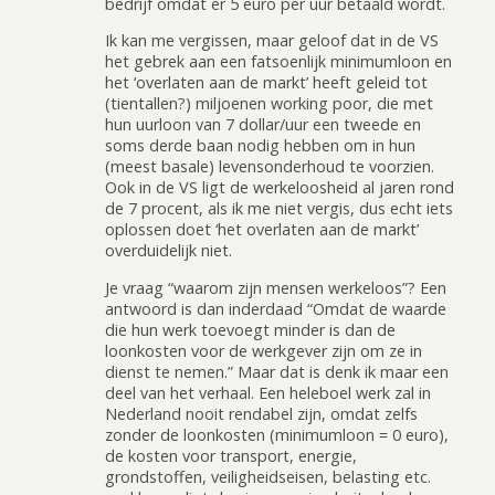
bedrijf omdat er 5 euro per uur betaald wordt.
Ik kan me vergissen, maar geloof dat in de VS
het gebrek aan een fatsoenlijk minimumloon en
het ‘overlaten aan de markt’ heeft geleid tot
(tientallen?) miljoenen working poor, die met
hun uurloon van 7 dollar/uur een tweede en
soms derde baan nodig hebben om in hun
(meest basale) levensonderhoud te voorzien.
Ook in de VS ligt de werkeloosheid al jaren rond
de 7 procent, als ik me niet vergis, dus echt iets
oplossen doet ‘het overlaten aan de markt’
overduidelijk niet.
Je vraag “waarom zijn mensen werkeloos”? Een
antwoord is dan inderdaad “Omdat de waarde
die hun werk toevoegt minder is dan de
loonkosten voor de werkgever zijn om ze in
dienst te nemen.” Maar dat is denk ik maar een
deel van het verhaal. Een heleboel werk zal in
Nederland nooit rendabel zijn, omdat zelfs
zonder de loonkosten (minimumloon = 0 euro),
de kosten voor transport, energie,
grondstoffen, veiligheidseisen, belasting etc.