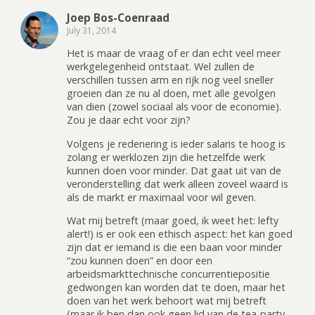
Joep Bos-Coenraad
July 31, 2014
Het is maar de vraag of er dan echt veel meer
werkgelegenheid ontstaat. Wel zullen de
verschillen tussen arm en rijk nog veel sneller
groeien dan ze nu al doen, met alle gevolgen
van dien (zowel sociaal als voor de economie).
Zou je daar echt voor zijn?
Volgens je redenering is ieder salaris te hoog is
zolang er werklozen zijn die hetzelfde werk
kunnen doen voor minder. Dat gaat uit van de
veronderstelling dat werk alleen zoveel waard is
als de markt er maximaal voor wil geven.
Wat mij betreft (maar goed, ik weet het: lefty
alert!) is er ook een ethisch aspect: het kan goed
zijn dat er iemand is die een baan voor minder
“zou kunnen doen” en door een
arbeidsmarkttechnische concurrentiepositie
gedwongen kan worden dat te doen, maar het
doen van het werk behoort wat mij betreft
(maar ik ben dan ook geen lid van de tea-party