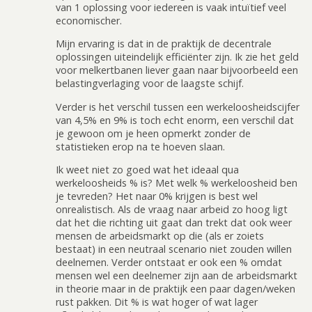
van 1 oplossing voor iedereen is vaak intuïtief veel
economischer.
Mijn ervaring is dat in de praktijk de decentrale
oplossingen uiteindelijk efficiënter zijn. Ik zie het geld
voor melkertbanen liever gaan naar bijvoorbeeld een
belastingverlaging voor de laagste schijf.
Verder is het verschil tussen een werkeloosheidscijfer
van 4,5% en 9% is toch echt enorm, een verschil dat
je gewoon om je heen opmerkt zonder de
statistieken erop na te hoeven slaan.
Ik weet niet zo goed wat het ideaal qua
werkeloosheids % is? Met welk % werkeloosheid ben
je tevreden? Het naar 0% krijgen is best wel
onrealistisch. Als de vraag naar arbeid zo hoog ligt
dat het die richting uit gaat dan trekt dat ook weer
mensen de arbeidsmarkt op die (als er zoiets
bestaat) in een neutraal scenario niet zouden willen
deelnemen. Verder ontstaat er ook een % omdat
mensen wel een deelnemer zijn aan de arbeidsmarkt
in theorie maar in de praktijk een paar dagen/weken
rust pakken. Dit % is wat hoger of wat lager