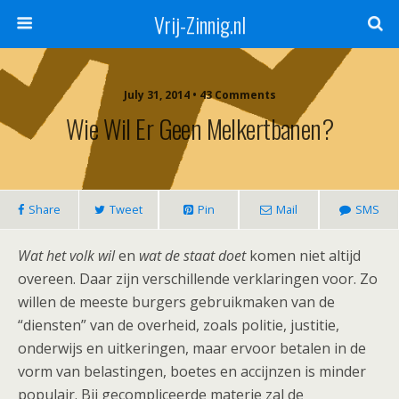
Vrij-Zinnig.nl
July 31, 2014 • 43 Comments
Wie Wil Er Geen Melkertbanen?
Share
Tweet
Pin
Mail
SMS
Wat het volk wil
en
wat de staat
doet
komen niet altijd
overeen. Daar zijn verschillende verklaringen voor. Zo
willen de meeste burgers gebruikmaken van de
“diensten” van de overheid, zoals politie, justitie,
onderwijs en uitkeringen, maar ervoor betalen in de
vorm van belastingen, boetes en accijnzen is minder
populair. Bij gecompliceerde materie zal de