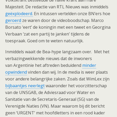
Volkskrant besteedde de halve krant aan Hare
Majesteit. De redactie van RTL Nieuws was inmiddels
geëxplodeerd.
En intussen vertelden onze BN’ers hoe
geroerd
ze waren door de videoboodschap. Marco
Borsato ‘eert’ de koningin met een tweet en Georgina
Verbaan ‘zat een partij te janken’ tijdens de
toespraak. Goed om te weten natuurlijk.
Inmiddels waait de Bea-hype langzaam over. Met het
verbazingwekkende nieuws dat de inwoners
van Argentinie het aftreden beduidend
minder
opwindend
vinden dan wij. In de media is weer plaats
voor andere belangrijke zaken. Zoals dat WimLex zijn
bijbaantjes neerlegt
waaronder het voorzitterschap
van de UNSGAB, de Adviesraad voor Water en
Sanitatie van de Secretaris-Generaal (SG) van de
Verenigde Naties (VN). Maar waarom bij dit bericht
geen ‘URGENT’ met hoofdletters in een rood kader