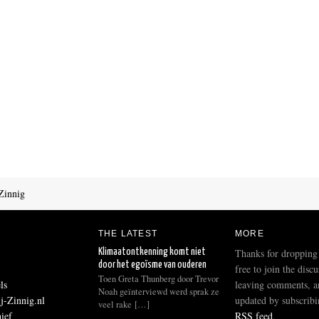
Zinnig
THE LATEST
MORE
Thanks for dropping
Klimaatontkenning komt niet
door het egoïsme van ouderen
free to join the disc
Toen Greta Thunberg door Trevor
ls
leaving comments, a
Noah geïnterviewd werd sprak ze
j-Zinnig.nl
updated by subscribi
veel rake […]
hief
RSS feed
.