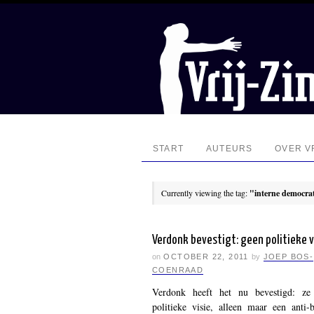
START
AUTEURS
OVER VR
Currently viewing the tag:
"interne democra
Verdonk bevestigt: geen politieke v
on
OCTOBER 22, 2011
by
JOEP BOS-
COENRAAD
Verdonk heeft het nu bevestigd: ze
politieke visie, alleen maar een anti-b