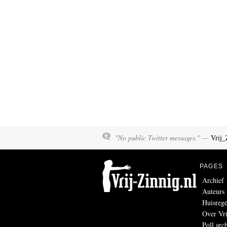
"No public Twitter messages." —
Vrij_
PAGES
Archief
Auteurs
Huisrege
Over Vri
Poll arc