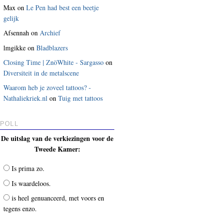
Max
on
Le Pen had best een beetje
gelijk
Afsennah
on
Archief
lmgikke
on
Bladblazers
Closing Time | ZnöWhite - Sargasso
on
Diversiteit in de metalscene
Waarom heb je zoveel tattoos? -
Nathaliekriek.nl
on
Tuig met tattoos
POLL
De uitslag van de verkiezingen voor de
Tweede Kamer:
Is prima zo.
Is waardeloos.
is heel genuanceerd, met voors en
tegens enzo.