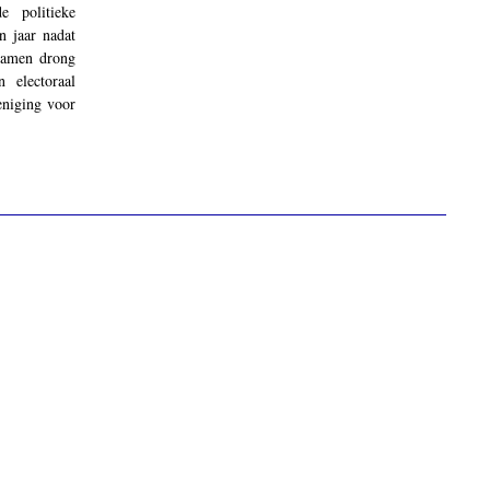
e politieke
n jaar nadat
kwamen drong
 electoraal
reniging voor