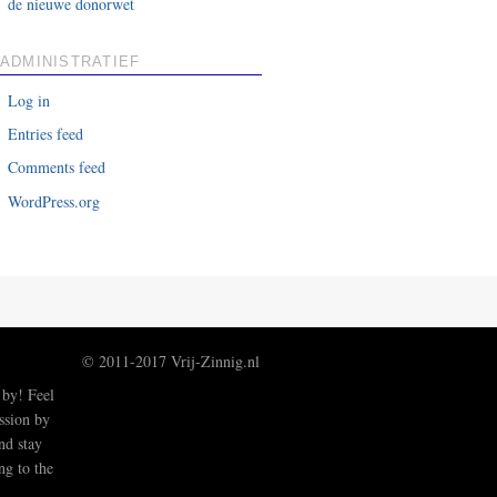
de nieuwe donorwet
ADMINISTRATIEF
Log in
Entries feed
Comments feed
WordPress.org
© 2011-2017 Vrij-Zinnig.nl
 by! Feel
ussion by
nd stay
ng to the