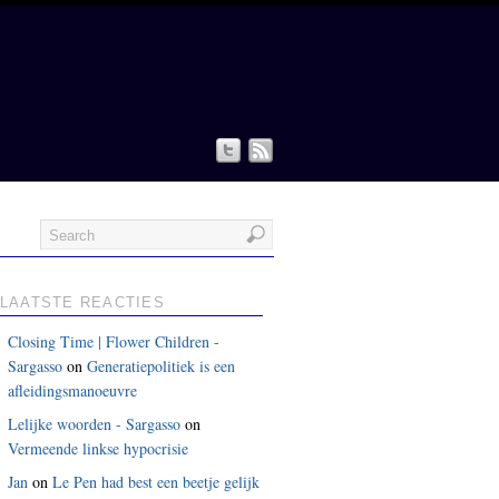
LAATSTE REACTIES
Closing Time | Flower Children -
Sargasso
on
Generatiepolitiek is een
afleidingsmanoeuvre
Lelijke woorden - Sargasso
on
Vermeende linkse hypocrisie
Jan
on
Le Pen had best een beetje gelijk