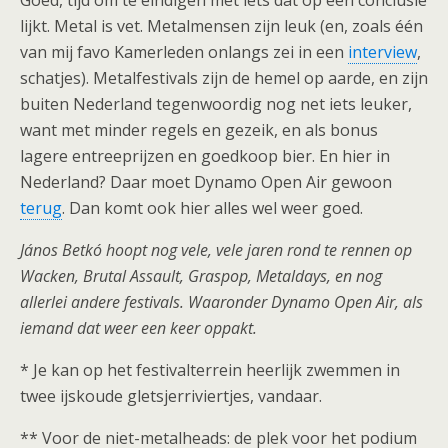
Goed, tijd om te eindigen met iets dat op een conclusie
lijkt. Metal is vet. Metalmensen zijn leuk (en, zoals één
van mij favo Kamerleden onlangs zei in een
interview
,
schatjes). Metalfestivals zijn de hemel op aarde, en zijn
buiten Nederland tegenwoordig nog net iets leuker,
want met minder regels en gezeik, en als bonus
lagere entreeprijzen en goedkoop bier. En hier in
Nederland? Daar moet Dynamo Open Air gewoon
terug
. Dan komt ook hier alles wel weer goed.
János Betkó hoopt nog vele, vele jaren rond te rennen op
Wacken, Brutal Assault, Graspop, Metaldays, en nog
allerlei andere festivals. Waaronder Dynamo Open Air, als
iemand dat weer een keer oppakt.
* Je kan op het festivalterrein heerlijk zwemmen in
twee ijskoude gletsjerriviertjes, vandaar.
** Voor de niet-metalheads: de plek voor het podium