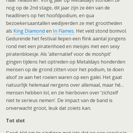
naar headliner. Vorig jaar op Metaldays stonden ze
nog op de 2nd stage, dit jaar zijn ze één van de
headliners op het hoofdpodium, en qua
bezoekersaantallen wedijverden ze met grootheden
als
King Diamond
en
In Flames
. Het veld stond bomvol.
Gedurende het festival liepen een flink aantal jongens
rond met een piratenhoed en meisjes met een sexy
piratenbloesje. Als ‘alternatief voor de moshpit’
gingen tijdens het optreden op Metaldays honderden
mensen op de grond zitten voor het podium, te doen
alsof ze aan het roeien waren op een galei. Het gaat
natuurlijk helemaal nergens over allemaal, maar hé…
mensen hebben lol, en zie hierboven over ‘zichzelf
niet te serieus nemen’. De impact van de band is
onverwacht groot, leuk dat zoiets kan.
Tot slot