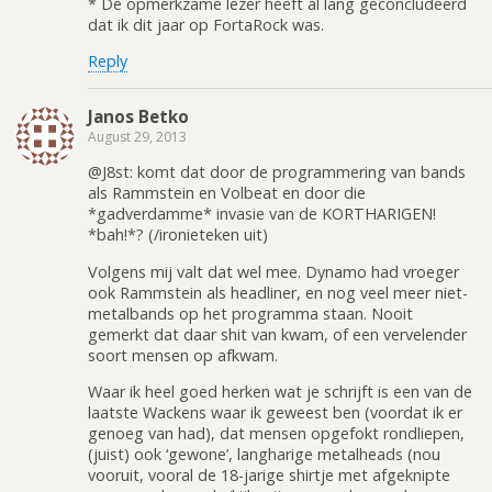
* De opmerkzame lezer heeft al lang geconcludeerd
dat ik dit jaar op FortaRock was.
Reply
Janos Betko
August 29, 2013
@J8st: komt dat door de programmering van bands
als Rammstein en Volbeat en door die
*gadverdamme* invasie van de KORTHARIGEN!
*bah!*? (/ironieteken uit)
Volgens mij valt dat wel mee. Dynamo had vroeger
ook Rammstein als headliner, en nog veel meer niet-
metalbands op het programma staan. Nooit
gemerkt dat daar shit van kwam, of een vervelender
soort mensen op afkwam.
Waar ik heel goed herken wat je schrijft is een van de
laatste Wackens waar ik geweest ben (voordat ik er
genoeg van had), dat mensen opgefokt rondliepen,
(juist) ook ‘gewone’, langharige metalheads (nou
vooruit, vooral de 18-jarige shirtje met afgeknipte