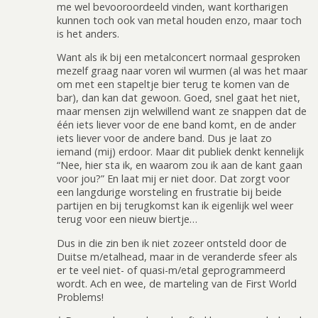
me wel bevooroordeeld vinden, want kortharigen
kunnen toch ook van metal houden enzo, maar toch
is het anders.
Want als ik bij een metalconcert normaal gesproken
mezelf graag naar voren wil wurmen (al was het maar
om met een stapeltje bier terug te komen van de
bar), dan kan dat gewoon. Goed, snel gaat het niet,
maar mensen zijn welwillend want ze snappen dat de
één iets liever voor de ene band komt, en de ander
iets liever voor de andere band. Dus je laat zo
iemand (mij) erdoor. Maar dit publiek denkt kennelijk
“Nee, hier sta ik, en waarom zou ik aan de kant gaan
voor jou?” En laat mij er niet door. Dat zorgt voor
een langdurige worsteling en frustratie bij beide
partijen en bij terugkomst kan ik eigenlijk wel weer
terug voor een nieuw biertje…
Dus in die zin ben ik niet zozeer ontsteld door de
Duitse m/etalhead, maar in de veranderde sfeer als
er te veel niet- of quasi-m/etal geprogrammeerd
wordt. Ach en wee, de marteling van de First World
Problems!