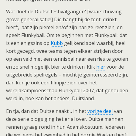
Wat doet de Duitse festivalganger? [waarschuwing:
grove generalisatie!] Die hangt bij de tent, drinkt
bier*, laat zijn piemel en/of zijn harige reet zien, en
speelt Flunkyball. Om te beginnen met Flunkyball: dat
is een enigszins op
Kubb
gelijkend spel waarbij, heel
kort gezegd, twee teams tegen elkaar strijden door
op een veld met een tennisbal naar een fles te gooien
en zo snel mogelijk bier te drinken. Klik
hier
voor de
uitgebreide spelregels – mocht je geïnteresseerd zijn,
dan kun je ook een filmpje zien over het
wereldkampioenschap Flunkyball 2007, dat gehouden
werd in, hoe kan het anders, Duitsland.
En tja, dan dat Duitse naakt… in het
vorige deel
van
deze serie blogs ging het er al over. Duitse mannen
rennen graag rond in hun Adamskostuum. Iedereen
die wel eens het zwembad in het dorpje Wacken heeft