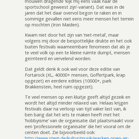
mouwen dragende ‘kijk mij eens vaak naar de
sportschool geweest zijn’-variant). Dat was in de
jaren dat het daar overvol begon te raken en in
sommige gevallen niet eens meer mensen het terrein
op mochten (Iron Maiden).
Kwam niet door het zijn van ‘niet-metal’, maar
volgens mij door de bespottelijke drukte en het ook
buiten festivals waarneembare fenomeen dat als je
te veel volk op een te kleine ruimte dumpt, mensen
geïrriteerd en vervelend worden.
Dat geldt denk ik ook wel voor deze editie van
Fortarock (XL, 40000+ mensen, Goffertpark, krap
opgezet) en eerdere edities (10000+, park
Brakkenstein, heel ruim opgezet).
Te veel mensen op een kluitje geeft altijd gezeik en
wordt het altijd minder relaxed van. Helaas krijgen
festivals daar na verloop van tijd vaker last van, ik
ben bang dat het iets te maken heeft met het
‘hobbyisme’ van de organisatie dat plaatsmaakt voor
een ‘professionele organisatie’ die het vooral om de
centen doet. Zie bijvoorbeeld ook:
http://www.stern.de/kultur/musik/wacken-open-air-