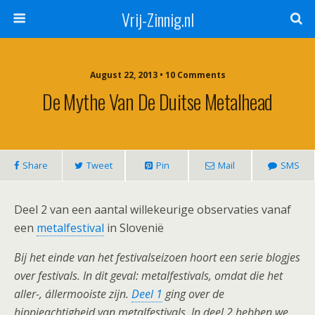
Vrij-Zinnig.nl
August 22, 2013 • 10 Comments
De Mythe Van De Duitse Metalhead
Share
Tweet
Pin
Mail
SMS
Deel 2 van een aantal willekeurige observaties vanaf
een
metalfestival
in Slovenië
Bij het einde van het festivalseizoen hoort een serie blogjes
over festivals. In dit geval: metalfestivals, omdat die het
aller-, állermooiste zijn.
Deel 1
ging over de
hippieachtigheid van metalfestivals. In deel 2 hebben we