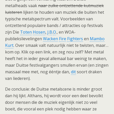
metalheads vaak
naar zulke ontzettende kutmuziek
luisteren
lijken te houden van muziek die buiten het
typische metalspectrum valt. Voorbeelden van
ontzettend populaire bands / attracties op festivals
zijn Die
Toten
Hosen
,
J
.
B
.
O
., en WOA-
publiekslievelingen
Wacken
Fire
Fighters
en
Mambo
Kurt
. Over smaak valt natuurlijk niet te twisten, maar…
kom op. Klik op een link, en zeg nou zelf? Met metal
heeft het in ieder geval allemaal bar weinig te maken,
maar Duitse festivalgangers smullen ervan (en zingen
massaal mee met, nog ééntje dan,
dit
soort draken
van liederen).
De conclusie: de Duitse metalscene is minder groot
dan hij lijkt. Althans, hij wordt voor een deel bevolkt
door mensen die de muziek eigenlijk niet zo veel
boeit, die vooral een plek nodig hebben waar ze