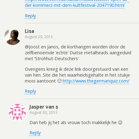
der-kommerz-mit-dem-kultfestival-2047190.html
Reply
Lisa
August 29, 2013
@Joost en Janos, de kortharigen worden door de
zelfbenoemde ‘echte’ Duitse metalheads aangeduid
met ‘Strohhut-Deutschers’
Overigens kreeg ik deze link doorgestuurd van een
van hen. Site die het waarheidsgehalte in het stukje
mooi aantoont 🙂
http://www.thegermanquiz.com/
Reply
Jasper van s
August 30, 2013
Dan heb jij het als vrouw toch makkelijk he 😉
Reply